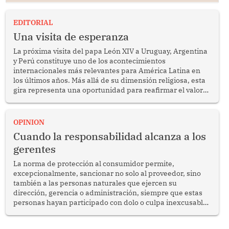
EDITORIAL
Una visita de esperanza
La próxima visita del papa León XIV a Uruguay, Argentina
y Perú constituye uno de los acontecimientos
internacionales más relevantes para América Latina en
los últimos años. Más allá de su dimensión religiosa, esta
gira representa una oportunidad para reafirmar el valor
del diálogo, fortalecer los vínculos entre los pueblos y
proyectar una imagen de cooperación en una región que
enfrenta desafíos en materia de desarrollo, cohesión
OPINION
social y gobernabilidad.
Cuando la responsabilidad alcanza a los
gerentes
La norma de protección al consumidor permite,
excepcionalmente, sancionar no solo al proveedor, sino
también a las personas naturales que ejercen su
dirección, gerencia o administración, siempre que estas
personas hayan participado con dolo o culpa inexcusable
en el planeamiento, la realización o la ejecución de la
infracción. En un caso reciente, Indecopi sancionó al