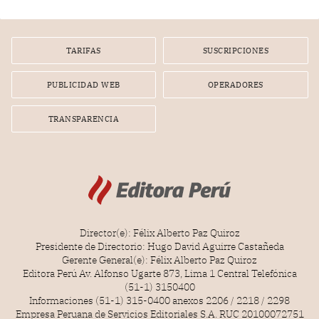
gerente de un proveedor de servicios de entretenimiento
por la frustrada realización de un meet and greet con
Lionel Messi, cuya presencia fue ofrecida, a su vez, por el
gerente de la empresa promotora en una entrevista
TARIFAS
SUSCRIPCIONES
radial.
PUBLICIDAD WEB
OPERADORES
TRANSPARENCIA
Director(e): Félix Alberto Paz Quiroz
Presidente de Directorio: Hugo David Aguirre Castañeda
Gerente General(e): Félix Alberto Paz Quiroz
Editora Perú Av. Alfonso Ugarte 873, Lima 1 Central Telefónica
(51-1) 3150400
Informaciones (51-1) 315-0400 anexos 2206 / 2218 / 2298
Empresa Peruana de Servicios Editoriales S.A. RUC 20100072751