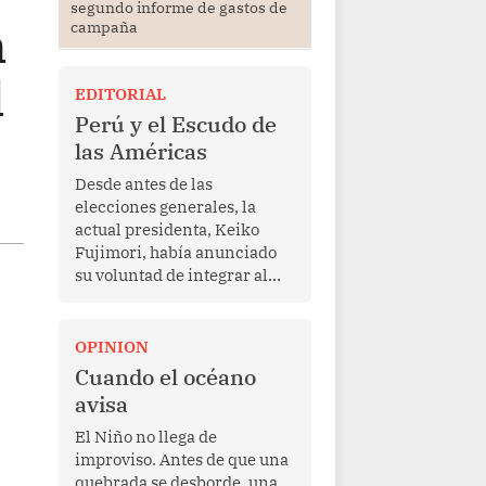
segundo informe de gastos de
n
campaña
l
EDITORIAL
Perú y el Escudo de
las Américas
Desde antes de las
elecciones generales, la
actual presidenta, Keiko
Fujimori, había anunciado
su voluntad de integrar al
Perú a la iniciativa Escudo
de las Américas, presentada
en marzo de este año por el
OPINION
mandatario estadounidense
Cuando el océano
Donald Trump, con el fin de
avisa
enfrentar al crimen
transnacional organizado y
El Niño no llega de
al tráfico de drogas.
improviso. Antes de que una
quebrada se desborde, una