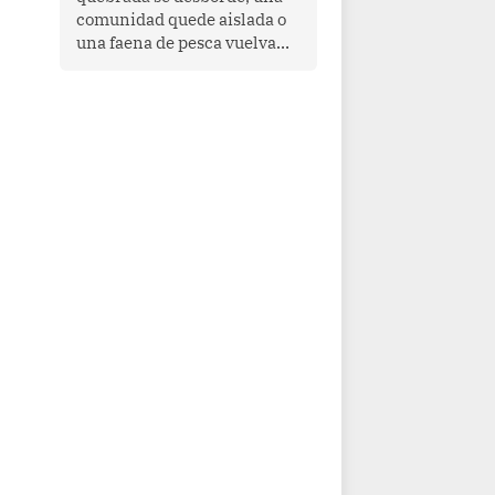
comunidad quede aislada o
una faena de pesca vuelva
con las redes vacías, el
océano avisa. Hoy las señales
son claras: el Pacífico
tropical se está calentando y
el Perú tiene una ventana
estrecha para prepararse.