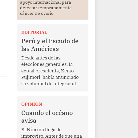
apoyo internacional para
detectar tempranamente
cáncer de ovario
EDITORIAL
Perú y el Escudo de
las Américas
Desde antes de las
elecciones generales, la
actual presidenta, Keiko
Fujimori, había anunciado
su voluntad de integrar al
Perú a la iniciativa Escudo
de las Américas, presentada
en marzo de este año por el
OPINION
mandatario estadounidense
Cuando el océano
Donald Trump, con el fin de
avisa
enfrentar al crimen
transnacional organizado y
El Niño no llega de
al tráfico de drogas.
improviso. Antes de que una