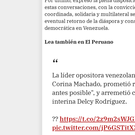
Por último, expresó la plena disposic
estas conversaciones, con la convicc
coordinada, solidaria y multilateral 
eventual retorno de la diáspora y con
democrática en Venezuela.
Lea también en El Peruano
La líder opositora venezolan
Corina Machado, prometió re
antes posible", y arremetió 
interina Delcy Rodríguez.
??
https://t.co/2z9m2sWJ
pic.twitter.com/jP6GSTitX