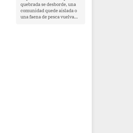
quebrada se desborde, una
comunidad quede aislada o
una faena de pesca vuelva
con las redes vacías, el
océano avisa. Hoy las señales
son claras: el Pacífico
tropical se está calentando y
el Perú tiene una ventana
estrecha para prepararse.