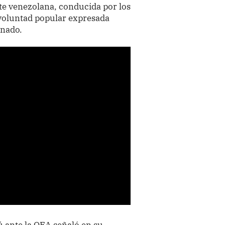
e venezolana, conducida por los
 voluntad popular expresada
onado.
 ante la OEA señaló en su