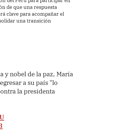
ión del Perú para participar en
ión de que una respuesta
será clave para acompañar el
solidar una transición
a y nobel de la paz, María
gresar a su país "lo
contra la presidenta
GU
3