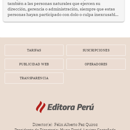
también a las personas naturales que ejercen su
dirección, gerencia o administración, siempre que estas
personas hayan participado con dolo o culpa inexcusable
en el planeamiento, la realización o la ejecución de la
infracción. En un caso reciente, Indecopi sancionó al
gerente de un proveedor de servicios de entretenimiento
por la frustrada realización de un meet and greet con
Lionel Messi, cuya presencia fue ofrecida, a su vez, por el
gerente de la empresa promotora en una entrevista
TARIFAS
SUSCRIPCIONES
radial.
PUBLICIDAD WEB
OPERADORES
TRANSPARENCIA
Director(e): Félix Alberto Paz Quiroz