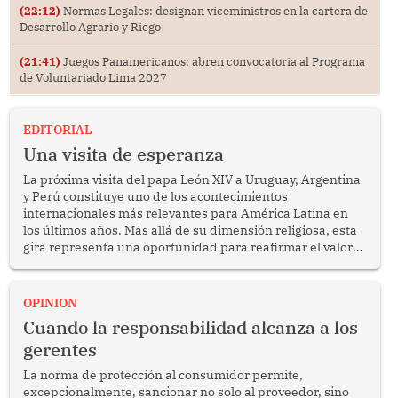
(22:12)
Normas Legales: designan viceministros en la cartera de
Desarrollo Agrario y Riego
(21:41)
Juegos Panamericanos: abren convocatoria al Programa
de Voluntariado Lima 2027
EDITORIAL
Una visita de esperanza
La próxima visita del papa León XIV a Uruguay, Argentina
y Perú constituye uno de los acontecimientos
internacionales más relevantes para América Latina en
los últimos años. Más allá de su dimensión religiosa, esta
gira representa una oportunidad para reafirmar el valor
del diálogo, fortalecer los vínculos entre los pueblos y
proyectar una imagen de cooperación en una región que
enfrenta desafíos en materia de desarrollo, cohesión
OPINION
social y gobernabilidad.
Cuando la responsabilidad alcanza a los
gerentes
La norma de protección al consumidor permite,
excepcionalmente, sancionar no solo al proveedor, sino