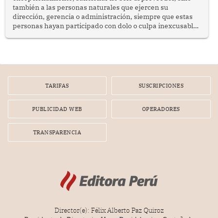
también a las personas naturales que ejercen su
dirección, gerencia o administración, siempre que estas
personas hayan participado con dolo o culpa inexcusable
en el planeamiento, la realización o la ejecución de la
infracción. En un caso reciente, Indecopi sancionó al
gerente de un proveedor de servicios de entretenimiento
por la frustrada realización de un meet and greet con
Lionel Messi, cuya presencia fue ofrecida, a su vez, por el
gerente de la empresa promotora en una entrevista
TARIFAS
SUSCRIPCIONES
radial.
PUBLICIDAD WEB
OPERADORES
TRANSPARENCIA
Director(e): Félix Alberto Paz Quiroz