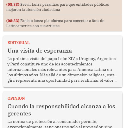
(08:33)
Servir lanza pasantías para que entidades públicas
mejoren la atención ciudadana
(08:33)
Fanista lanza plataforma para conectar a fans de
Latinoamérica con sus artistas
EDITORIAL
Una visita de esperanza
La próxima visita del papa León XIV a Uruguay, Argentina
y Perú constituye uno de los acontecimientos
internacionales más relevantes para América Latina en
los últimos años. Más allá de su dimensión religiosa, esta
gira representa una oportunidad para reafirmar el valor
del diálogo, fortalecer los vínculos entre los pueblos y
proyectar una imagen de cooperación en una región que
enfrenta desafíos en materia de desarrollo, cohesión
OPINION
social y gobernabilidad.
Cuando la responsabilidad alcanza a los
gerentes
La norma de protección al consumidor permite,
excepcionalmente, sancionar no solo al proveedor, sino