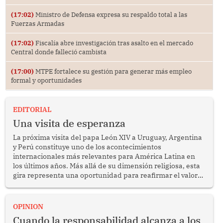
(17:02)
Ministro de Defensa expresa su respaldo total a las
Fuerzas Armadas
(17:02)
Fiscalía abre investigación tras asalto en el mercado
Central donde falleció cambista
(17:00)
MTPE fortalece su gestión para generar más empleo
formal y oportunidades
EDITORIAL
Una visita de esperanza
La próxima visita del papa León XIV a Uruguay, Argentina
y Perú constituye uno de los acontecimientos
internacionales más relevantes para América Latina en
los últimos años. Más allá de su dimensión religiosa, esta
gira representa una oportunidad para reafirmar el valor
del diálogo, fortalecer los vínculos entre los pueblos y
proyectar una imagen de cooperación en una región que
enfrenta desafíos en materia de desarrollo, cohesión
OPINION
social y gobernabilidad.
Cuando la responsabilidad alcanza a los