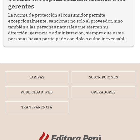
gerentes
La norma de protección al consumidor permite,
excepcionalmente, sancionar no solo al proveedor, sino
también a las personas naturales que ejercen su
dirección, gerencia o administración, siempre que estas
personas hayan participado con dolo o culpa inexcusable
en el planeamiento, la realización o la ejecución de la
infracción. En un caso reciente, Indecopi sancionó al
gerente de un proveedor de servicios de entretenimiento
por la frustrada realización de un meet and greet con
Lionel Messi, cuya presencia fue ofrecida, a su vez, por el
gerente de la empresa promotora en una entrevista
TARIFAS
SUSCRIPCIONES
radial.
PUBLICIDAD WEB
OPERADORES
TRANSPARENCIA