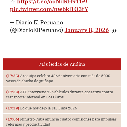
??
https://t.co/auNdRH9TG9
pic.twitter.com/nwbkl1O3fY
— Diario El Peruano
(@DiarioElPeruano)
January 8, 2026
Más leídas de Andina
(17:35)
Arequipa celebra 486.⁰ aniversario con más de 5000
vasos de chicha de guiñapo
(17:32)
ATU interviene 32 vehículos durante operativo contra
transporte informal en Los Olivos
(17:29)
Lo que nos dejó la FIL Lima 2026
(17:06)
Ministro Cuba anuncia cuatro comisiones para impulsar
reformas y productividad