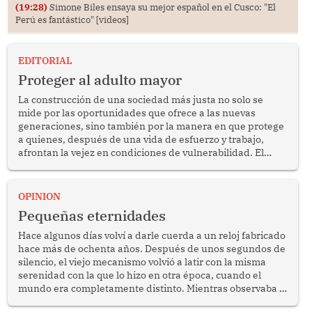
(19:28)
Simone Biles ensaya su mejor español en el Cusco: "El
Perú es fantástico" [videos]
EDITORIAL
Proteger al adulto mayor
La construcción de una sociedad más justa no solo se
mide por las oportunidades que ofrece a las nuevas
generaciones, sino también por la manera en que protege
a quienes, después de una vida de esfuerzo y trabajo,
afrontan la vejez en condiciones de vulnerabilidad. El
anuncio formulado por la presidenta de la república,
Keiko Fujimori, de incrementar de 350 a 700 soles
bimestrales el subsidio que reciben los beneficiarios del
OPINION
programa Pensión 65 abre una oportunidad para
Pequeñas eternidades
reflexionar sobre la importancia de fortalecer las políticas
públicas dirigidas a los adultos mayores en pobreza.
Hace algunos días volví a darle cuerda a un reloj fabricado
hace más de ochenta años. Después de unos segundos de
silencio, el viejo mecanismo volvió a latir con la misma
serenidad con la que lo hizo en otra época, cuando el
mundo era completamente distinto. Mientras observaba el
lento movimiento de sus agujas pensé que algunas cosas