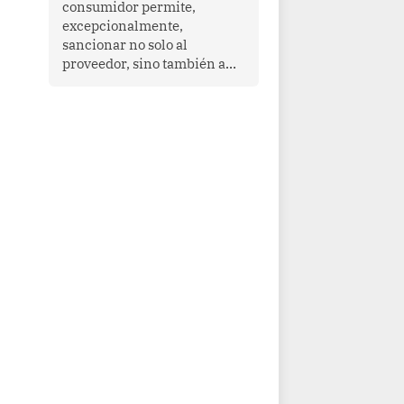
consumidor permite,
que enfrenta desafíos en
excepcionalmente,
materia de desarrollo,
sancionar no solo al
cohesión social y
proveedor, sino también a
gobernabilidad.
las personas naturales que
ejercen su dirección,
gerencia o administración,
siempre que estas personas
hayan participado con dolo o
culpa inexcusable en el
planeamiento, la realización
o la ejecución de la
infracción. En un caso
reciente, Indecopi sancionó
al gerente de un proveedor
de servicios de
entretenimiento por la
frustrada realización de un
meet and greet con Lionel
Messi, cuya presencia fue
ofrecida, a su vez, por el