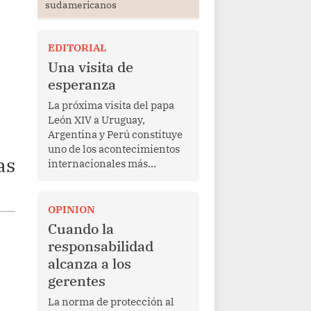
sudamericanos
:
EDITORIAL
Una visita de
esperanza
La próxima visita del papa
León XIV a Uruguay,
Argentina y Perú constituye
uno de los acontecimientos
as
internacionales más
relevantes para América
Latina en los últimos años.
Más allá de su dimensión
OPINION
religiosa, esta gira
Cuando la
representa una oportunidad
responsabilidad
para reafirmar el valor del
alcanza a los
diálogo, fortalecer los
gerentes
vínculos entre los pueblos y
proyectar una imagen de
La norma de protección al
cooperación en una región