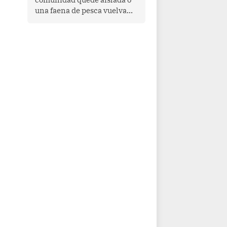
una faena de pesca vuelva
con las redes vacías, el
océano avisa. Hoy las señales
son claras: el Pacífico
tropical se está calentando y
el Perú tiene una ventana
estrecha para prepararse.