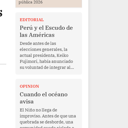
pública 2026
s
EDITORIAL
Perú y el Escudo de
las Américas
Desde antes de las
elecciones generales, la
actual presidenta, Keiko
Fujimori, había anunciado
su voluntad de integrar al
Perú a la iniciativa Escudo
de las Américas, presentada
en marzo de este año por el
OPINION
mandatario estadounidense
Cuando el océano
Donald Trump, con el fin de
avisa
enfrentar al crimen
transnacional organizado y
El Niño no llega de
al tráfico de drogas.
improviso. Antes de que una
quebrada se desborde, una
comunidad quede aislada o