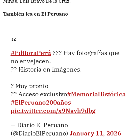
Minas, Luis Bravo De la Cruz.
También lea en El Peruano
#EditoraPerú
??? Hay fotografías que
no envejecen.
?? Historia en imágenes.
? Muy pronto
?? Acceso exclusivo
#MemoriaHistórica
#ElPeruano200años
pic.twitter.com/x9Navh9dbg
— Diario El Peruano
(@DiarioElPeruano)
January 11, 2026