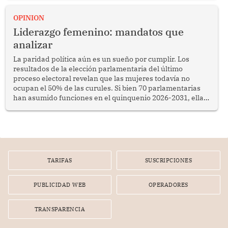
OPINION
Liderazgo femenino: mandatos que
analizar
La paridad política aún es un sueño por cumplir. Los
resultados de la elección parlamentaria del último
proceso electoral revelan que las mujeres todavía no
ocupan el 50% de las curules. Si bien 70 parlamentarias
han asumido funciones en el quinquenio 2026-2031, ellas
representan apenas el 36.8% de los 190 integrantes del
nuevo Congreso bicameral (60 senadores y 130
diputados).
TARIFAS
SUSCRIPCIONES
PUBLICIDAD WEB
OPERADORES
TRANSPARENCIA