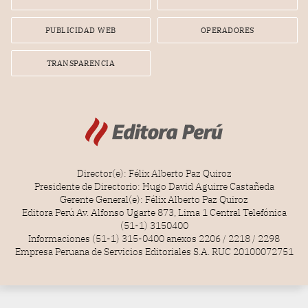
PUBLICIDAD WEB
OPERADORES
TRANSPARENCIA
Director(e): Félix Alberto Paz Quiroz
Presidente de Directorio: Hugo David Aguirre Castañeda
Gerente General(e): Félix Alberto Paz Quiroz
Editora Perú Av. Alfonso Ugarte 873, Lima 1 Central Telefónica
(51-1) 3150400
Informaciones (51-1) 315-0400 anexos 2206 / 2218 / 2298
Empresa Peruana de Servicios Editoriales S.A. RUC 20100072751