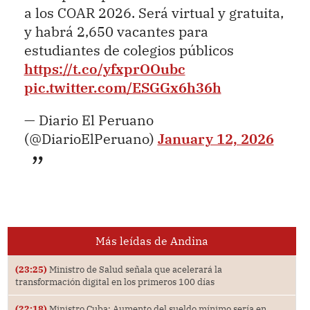
a los COAR 2026. Será virtual y gratuita,
y habrá 2,650 vacantes para
estudiantes de colegios públicos
https://t.co/yfxprOOubc
pic.twitter.com/ESGGx6h36h
— Diario El Peruano
(@DiarioElPeruano)
January 12, 2026
Más leídas de Andina
(23:25)
Ministro de Salud señala que acelerará la
transformación digital en los primeros 100 días
(22:18)
Ministro Cuba: Aumento del sueldo mínimo sería en