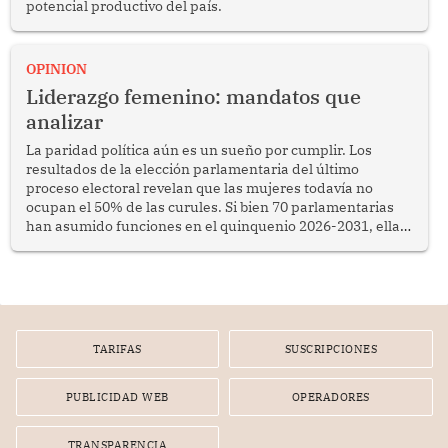
potencial productivo del país.
OPINION
Liderazgo femenino: mandatos que
analizar
La paridad política aún es un sueño por cumplir. Los
resultados de la elección parlamentaria del último
proceso electoral revelan que las mujeres todavía no
ocupan el 50% de las curules. Si bien 70 parlamentarias
han asumido funciones en el quinquenio 2026-2031, ellas
representan apenas el 36.8% de los 190 integrantes del
nuevo Congreso bicameral (60 senadores y 130
diputados).
TARIFAS
SUSCRIPCIONES
PUBLICIDAD WEB
OPERADORES
TRANSPARENCIA