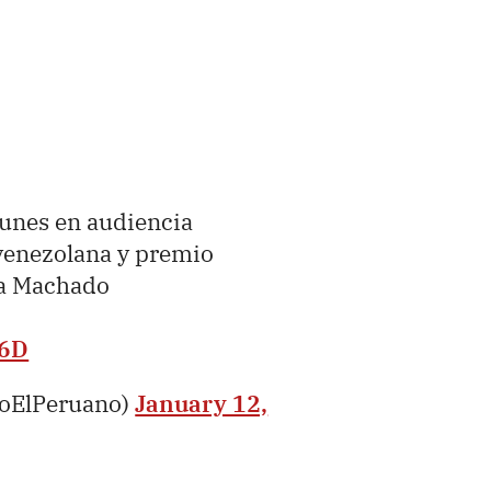
lunes en audiencia
 venezolana y premio
na Machado
k6D
ioElPeruano)
January 12,