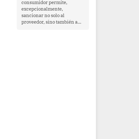
consumidor permite,
que enfrenta desafíos en
excepcionalmente,
materia de desarrollo,
sancionar no solo al
cohesión social y
proveedor, sino también a
gobernabilidad.
las personas naturales que
ejercen su dirección,
gerencia o administración,
siempre que estas personas
hayan participado con dolo o
culpa inexcusable en el
planeamiento, la realización
o la ejecución de la
infracción. En un caso
reciente, Indecopi sancionó
al gerente de un proveedor
de servicios de
entretenimiento por la
frustrada realización de un
meet and greet con Lionel
Messi, cuya presencia fue
ofrecida, a su vez, por el