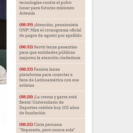
tecnologías contra el polvo
lunar para futuras misiones
Artemis
(08:39)
¡Atención, pensionista
ONP! Mira el cronograma oficial
de pagos de agosto por apellido
(08:33)
Servir lanza pasantías
para que entidades públicas
mejoren la atención ciudadana
(08:33)
Fanista lanza
plataforma para conectar a
fans de Latinoamérica con sus
artistas
(08:28)
¡La crema y garra está
fiesta! Universitario de
Deportes celebra hoy 102 años
de fundación
(08:25)
Cinta peruana
"Separada, pero nunca sola"