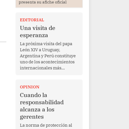
presenta su afiche oficial
EDITORIAL
Una visita de
esperanza
La próxima visita del papa
León XIV a Uruguay,
Argentina y Perú constituye
uno de los acontecimientos
internacionales más
relevantes para América
Latina en los últimos años.
Más allá de su dimensión
OPINION
religiosa, esta gira
Cuando la
representa una oportunidad
responsabilidad
para reafirmar el valor del
alcanza a los
diálogo, fortalecer los
gerentes
vínculos entre los pueblos y
proyectar una imagen de
La norma de protección al
cooperación en una región