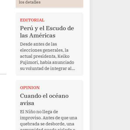
los detalles
EDITORIAL
Perú y el Escudo de
las Américas
Desde antes de las
elecciones generales, la
actual presidenta, Keiko
Fujimori, había anunciado
su voluntad de integrar al
Perú a la iniciativa Escudo
de las Américas, presentada
en marzo de este año por el
OPINION
mandatario estadounidense
Cuando el océano
Donald Trump, con el fin de
avisa
enfrentar al crimen
transnacional organizado y
El Niño no llega de
al tráfico de drogas.
improviso. Antes de que una
quebrada se desborde, una
comunidad quede aislada o