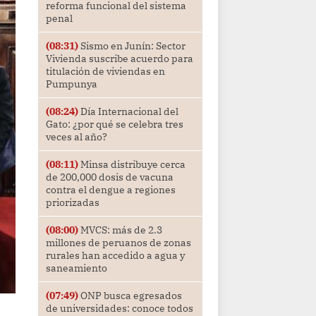
reforma funcional del sistema
penal
(08:31)
Sismo en Junín: Sector
Vivienda suscribe acuerdo para
titulación de viviendas en
Pumpunya
(08:24)
Día Internacional del
Gato: ¿por qué se celebra tres
veces al año?
(08:11)
Minsa distribuye cerca
de 200,000 dosis de vacuna
contra el dengue a regiones
priorizadas
(08:00)
MVCS: más de 2.3
millones de peruanos de zonas
rurales han accedido a agua y
saneamiento
(07:49)
ONP busca egresados
de universidades: conoce todos