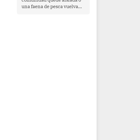
una faena de pesca vuelva
con las redes vacías, el
océano avisa. Hoy las señales
son claras: el Pacífico
tropical se está calentando y
el Perú tiene una ventana
estrecha para prepararse.