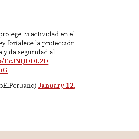
rotege tu actividad en el
ey fortalece la protección
a y da seguridad al
.co/CcJNQDOL2D
7hG
ioElPeruano)
January 12,