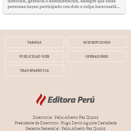
dirección, gerencia o administración, siempre que estas
personas hayan participado con dolo o culpa inexcusable
en el planeamiento, la realización o la ejecución de la
infracción. En un caso reciente, Indecopi sancionó al
gerente de un proveedor de servicios de entretenimiento
por la frustrada realización de un meet and greet con
Lionel Messi, cuya presencia fue ofrecida, a su vez, por el
gerente de la empresa promotora en una entrevista
TARIFAS
SUSCRIPCIONES
radial.
PUBLICIDAD WEB
OPERADORES
TRANSPARENCIA
Director(e): Félix Alberto Paz Quiroz
Presidente de Directorio: Hugo David Aguirre Castañeda
Gerente General(e): Félix Alberto Paz Quiroz