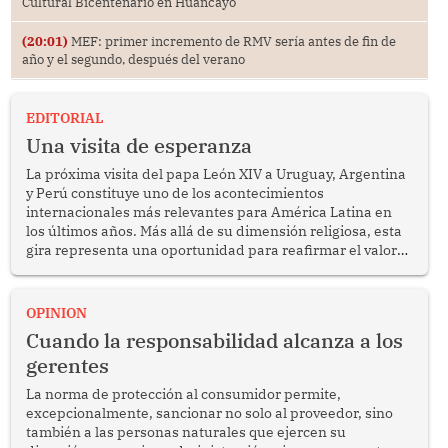
Cultural Bicentenario en Huancayo
(20:01)
MEF: primer incremento de RMV sería antes de fin de
año y el segundo, después del verano
EDITORIAL
Una visita de esperanza
La próxima visita del papa León XIV a Uruguay, Argentina
y Perú constituye uno de los acontecimientos
internacionales más relevantes para América Latina en
los últimos años. Más allá de su dimensión religiosa, esta
gira representa una oportunidad para reafirmar el valor
del diálogo, fortalecer los vínculos entre los pueblos y
proyectar una imagen de cooperación en una región que
enfrenta desafíos en materia de desarrollo, cohesión
OPINION
social y gobernabilidad.
Cuando la responsabilidad alcanza a los
gerentes
La norma de protección al consumidor permite,
excepcionalmente, sancionar no solo al proveedor, sino
también a las personas naturales que ejercen su