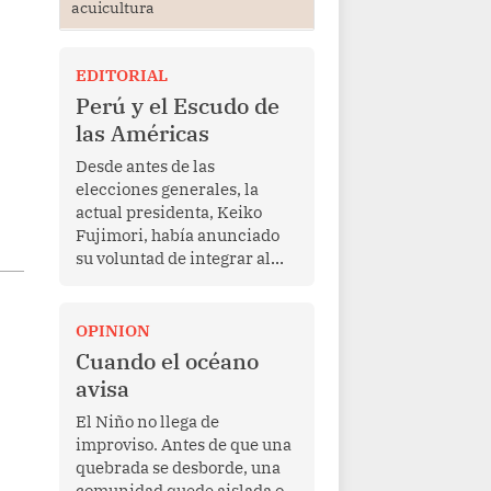
acuicultura
EDITORIAL
Perú y el Escudo de
las Américas
Desde antes de las
elecciones generales, la
actual presidenta, Keiko
Fujimori, había anunciado
su voluntad de integrar al
Perú a la iniciativa Escudo
de las Américas, presentada
en marzo de este año por el
OPINION
mandatario estadounidense
Cuando el océano
Donald Trump, con el fin de
avisa
enfrentar al crimen
transnacional organizado y
El Niño no llega de
al tráfico de drogas.
improviso. Antes de que una
quebrada se desborde, una
comunidad quede aislada o