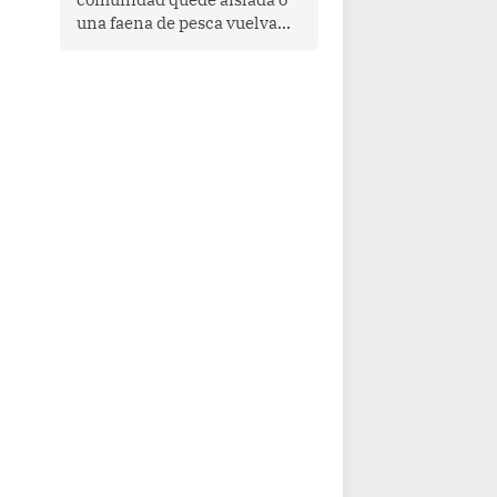
una faena de pesca vuelva
con las redes vacías, el
océano avisa. Hoy las señales
son claras: el Pacífico
tropical se está calentando y
el Perú tiene una ventana
estrecha para prepararse.