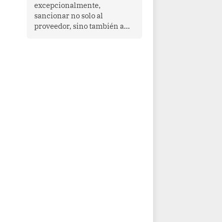
que enfrenta desafíos en
excepcionalmente,
materia de desarrollo,
sancionar no solo al
cohesión social y
proveedor, sino también a
gobernabilidad.
las personas naturales que
ejercen su dirección,
gerencia o administración,
siempre que estas personas
hayan participado con dolo o
culpa inexcusable en el
planeamiento, la realización
o la ejecución de la
infracción. En un caso
reciente, Indecopi sancionó
al gerente de un proveedor
de servicios de
entretenimiento por la
frustrada realización de un
meet and greet con Lionel
Messi, cuya presencia fue
ofrecida, a su vez, por el
gerente de la empresa