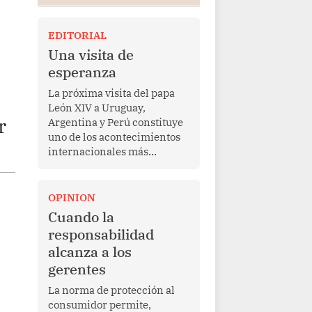
EDITORIAL
Una visita de
esperanza
La próxima visita del papa
León XIV a Uruguay,
r
Argentina y Perú constituye
uno de los acontecimientos
internacionales más
relevantes para América
Latina en los últimos años.
Más allá de su dimensión
OPINION
religiosa, esta gira
Cuando la
representa una oportunidad
responsabilidad
para reafirmar el valor del
alcanza a los
diálogo, fortalecer los
gerentes
vínculos entre los pueblos y
proyectar una imagen de
La norma de protección al
cooperación en una región
consumidor permite,