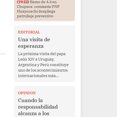
(19:22)
Sismo de 4.4 en
Chupaca: comisaría PNP
Huayucachi despliega
patrullaje preventivo
EDITORIAL
Una visita de
esperanza
La próxima visita del papa
León XIV a Uruguay,
Argentina y Perú constituye
uno de los acontecimientos
internacionales más
relevantes para América
Latina en los últimos años.
Más allá de su dimensión
OPINION
religiosa, esta gira
Cuando la
representa una oportunidad
responsabilidad
para reafirmar el valor del
alcanza a los
diálogo, fortalecer los