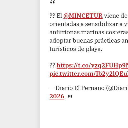
?? El
@MINCETUR
viene de
orientadas a sensibilizar a 
anfitrionas marinas costera
adoptar buenas prácticas am
turísticos de playa.
??
https://t.co/yzq2FUHp9
pic.twitter.com/Ib2y2lQE
— Diario El Peruano (@Diar
2026