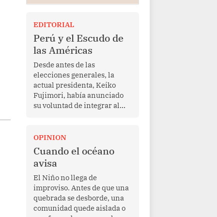
EDITORIAL
Perú y el Escudo de
las Américas
Desde antes de las
elecciones generales, la
actual presidenta, Keiko
Fujimori, había anunciado
su voluntad de integrar al
Perú a la iniciativa Escudo
de las Américas, presentada
en marzo de este año por el
OPINION
mandatario estadounidense
Cuando el océano
Donald Trump, con el fin de
avisa
enfrentar al crimen
transnacional organizado y
El Niño no llega de
al tráfico de drogas.
improviso. Antes de que una
quebrada se desborde, una
comunidad quede aislada o