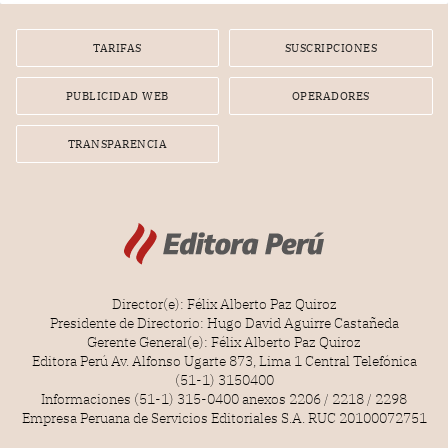
por la frustrada realización de un meet and greet con
Lionel Messi, cuya presencia fue ofrecida, a su vez, por el
gerente de la empresa promotora en una entrevista
TARIFAS
SUSCRIPCIONES
radial.
PUBLICIDAD WEB
OPERADORES
TRANSPARENCIA
Director(e): Félix Alberto Paz Quiroz
Presidente de Directorio: Hugo David Aguirre Castañeda
Gerente General(e): Félix Alberto Paz Quiroz
Editora Perú Av. Alfonso Ugarte 873, Lima 1 Central Telefónica
(51-1) 3150400
Informaciones (51-1) 315-0400 anexos 2206 / 2218 / 2298
Empresa Peruana de Servicios Editoriales S.A. RUC 20100072751