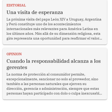
EDITORIAL
Una visita de esperanza
La próxima visita del papa León XIV a Uruguay, Argentina
y Perú constituye uno de los acontecimientos
internacionales más relevantes para América Latina en
los últimos años. Más allá de su dimensión religiosa, esta
gira representa una oportunidad para reafirmar el valor
del diálogo, fortalecer los vínculos entre los pueblos y
proyectar una imagen de cooperación en una región que
enfrenta desafíos en materia de desarrollo, cohesión
OPINION
social y gobernabilidad.
Cuando la responsabilidad alcanza a los
gerentes
La norma de protección al consumidor permite,
excepcionalmente, sancionar no solo al proveedor, sino
también a las personas naturales que ejercen su
dirección, gerencia o administración, siempre que estas
personas hayan participado con dolo o culpa inexcusable
en el planeamiento, la realización o la ejecución de la
infracción. En un caso reciente, Indecopi sancionó al
gerente de un proveedor de servicios de entretenimiento