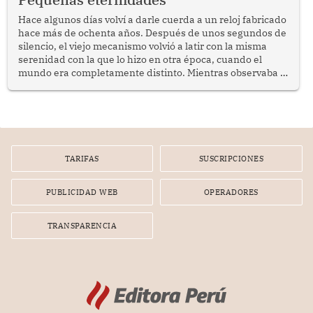
reflexionar sobre la importancia de fortalecer las políticas
públicas dirigidas a los adultos mayores en pobreza.
Hace algunos días volví a darle cuerda a un reloj fabricado
hace más de ochenta años. Después de unos segundos de
silencio, el viejo mecanismo volvió a latir con la misma
serenidad con la que lo hizo en otra época, cuando el
mundo era completamente distinto. Mientras observaba el
lento movimiento de sus agujas pensé que algunas cosas
poseen una misteriosa capacidad para sobrevivir al
tiempo.
TARIFAS
SUSCRIPCIONES
PUBLICIDAD WEB
OPERADORES
TRANSPARENCIA