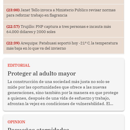
(23:00)
Janet Tello invoca a Ministerio Público revisar normas
para reforzar trabajo en flagrancia
(22:57)
Trujillo: PNP captura a tres personas e incauta más
64,000 dólares y 2000 soles
(22:39)
Arequipa: Patahuasi soportó hoy -21⁰ C, la temperatura
más baja en lo que va del invierno
EDITORIAL
Proteger al adulto mayor
La construcción de una sociedad más justa no solo se
mide por las oportunidades que ofrece a las nuevas
generaciones, sino también por la manera en que protege
a quienes, después de una vida de esfuerzo y trabajo,
afrontan la vejez en condiciones de vulnerabilidad. El
anuncio formulado por la presidenta de la república,
Keiko Fujimori, de incrementar de 350 a 700 soles
bimestrales el subsidio que reciben los beneficiarios del
OPINION
programa Pensión 65 abre una oportunidad para
Pequeñas eternidades