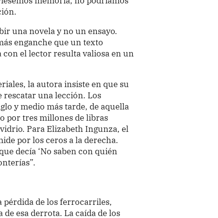
uviésemos memoria, no podríamos
ción.
ibir una novela y no un ensayo.
más enganche que un texto
con el lector resulta valiosa en un
iales, la autora insiste en que su
e rescatar una lección. Los
iglo y medio más tarde, de aquella
 por tres millones de libras
idrio. Para Elizabeth Ingunza, el
ide por los ceros a la derecha.
que decía ‘No saben con quién
onterías”.
 pérdida de los ferrocarriles,
de esa derrota. La caída de los