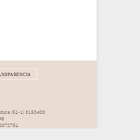
ANSPARENCIA
fónica (51-1) 3150400
98
100072751