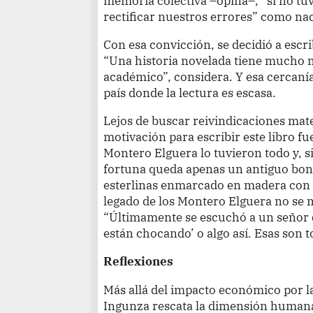
memoria colectiva –opina–, “si no t
rectificar nuestros errores” como na
Con esa convicción, se decidió a escr
“Una historia novelada tiene mucho 
académico”, considera. Y esa cercanía 
país donde la lectura es escasa.
Lejos de buscar reivindicaciones mater
motivación para escribir este libro fu
Montero Elguera lo tuvieron todo y, s
fortuna queda apenas un antiguo bono
esterlinas enmarcado en madera con v
legado de los Montero Elguera no se m
“Últimamente se escuchó a un señor 
están chocando’ o algo así. Esas son t
Reflexiones
Más allá del impacto económico por la
Ingunza rescata la dimensión humana 