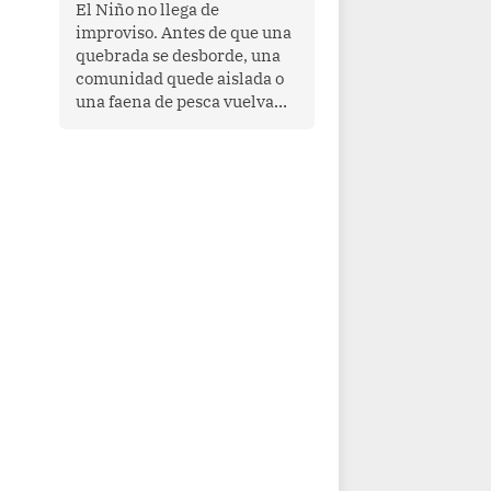
transnacional organizado y
El Niño no llega de
al tráfico de drogas.
improviso. Antes de que una
quebrada se desborde, una
comunidad quede aislada o
una faena de pesca vuelva
con las redes vacías, el
océano avisa. Hoy las señales
son claras: el Pacífico
tropical se está calentando y
el Perú tiene una ventana
estrecha para prepararse.