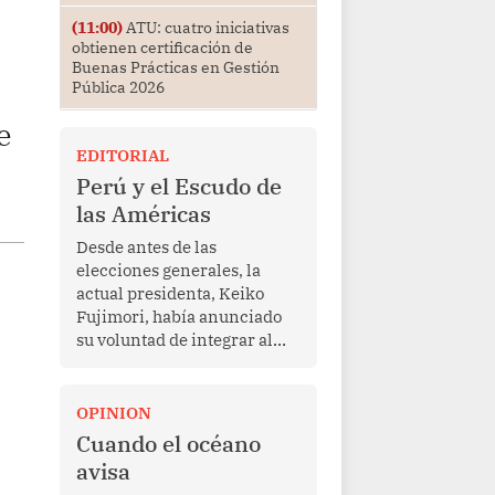
(11:00)
ATU: cuatro iniciativas
obtienen certificación de
Buenas Prácticas en Gestión
Pública 2026
e
EDITORIAL
Perú y el Escudo de
las Américas
Desde antes de las
elecciones generales, la
actual presidenta, Keiko
Fujimori, había anunciado
su voluntad de integrar al
Perú a la iniciativa Escudo
de las Américas, presentada
en marzo de este año por el
OPINION
mandatario estadounidense
Cuando el océano
Donald Trump, con el fin de
avisa
enfrentar al crimen