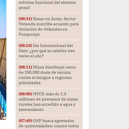
reforma funcional del sistema
penal
(08:31)
Sismo en Junín: Sector
Vivienda suscribe acuerdo para
titulación de viviendas en
Pumpunya
(08:24)
Día Internacional del
Gato: ¿por qué se celebra tres
veces al año?
(08:11)
Minsa distribuye cerca
de 200,000 dosis de vacuna
contra el dengue a regiones
priorizadas
(08:00)
MVCS: más de 2.3
millones de peruanos de zonas
rurales han accedido a agua y
saneamiento
(07:49)
ONP busca egresados
de universidades: conoce todos