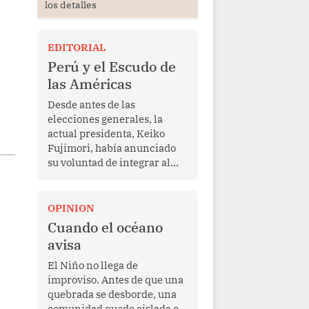
los detalles
EDITORIAL
Perú y el Escudo de
las Américas
Desde antes de las
elecciones generales, la
actual presidenta, Keiko
Fujimori, había anunciado
su voluntad de integrar al
Perú a la iniciativa Escudo
de las Américas, presentada
en marzo de este año por el
OPINION
mandatario estadounidense
Cuando el océano
Donald Trump, con el fin de
avisa
enfrentar al crimen
transnacional organizado y
El Niño no llega de
al tráfico de drogas.
improviso. Antes de que una
quebrada se desborde, una
comunidad quede aislada o