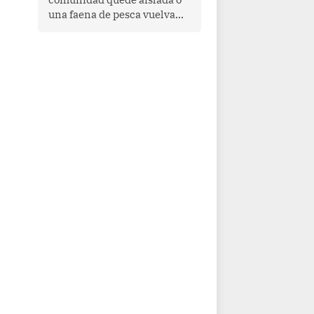
una faena de pesca vuelva
con las redes vacías, el
océano avisa. Hoy las señales
son claras: el Pacífico
tropical se está calentando y
el Perú tiene una ventana
estrecha para prepararse.