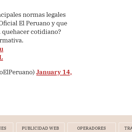
ncipales normas legales
Oficial El Peruano y que
u quehacer cotidiano?
ormativa.
u
L
ioElPeruano)
January 14,
NES
PUBLICIDAD WEB
OPERADORES
TR