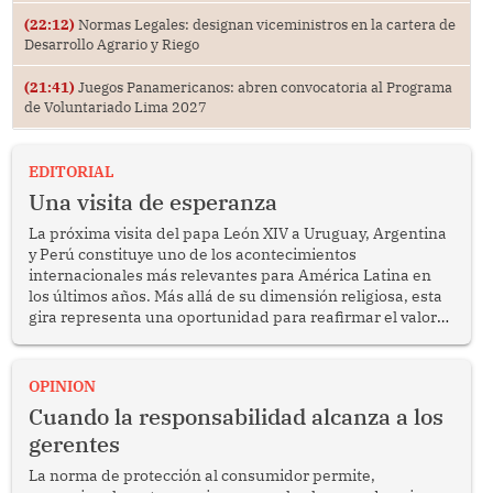
(22:12)
Normas Legales: designan viceministros en la cartera de
Desarrollo Agrario y Riego
(21:41)
Juegos Panamericanos: abren convocatoria al Programa
de Voluntariado Lima 2027
EDITORIAL
Una visita de esperanza
La próxima visita del papa León XIV a Uruguay, Argentina
y Perú constituye uno de los acontecimientos
internacionales más relevantes para América Latina en
los últimos años. Más allá de su dimensión religiosa, esta
gira representa una oportunidad para reafirmar el valor
del diálogo, fortalecer los vínculos entre los pueblos y
proyectar una imagen de cooperación en una región que
enfrenta desafíos en materia de desarrollo, cohesión
OPINION
social y gobernabilidad.
Cuando la responsabilidad alcanza a los
gerentes
La norma de protección al consumidor permite,