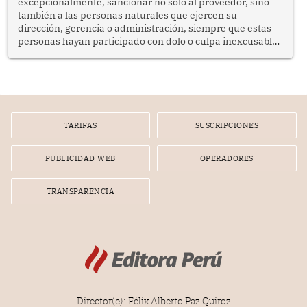
excepcionalmente, sancionar no solo al proveedor, sino
también a las personas naturales que ejercen su
dirección, gerencia o administración, siempre que estas
personas hayan participado con dolo o culpa inexcusable
en el planeamiento, la realización o la ejecución de la
infracción. En un caso reciente, Indecopi sancionó al
gerente de un proveedor de servicios de entretenimiento
por la frustrada realización de un meet and greet con
Lionel Messi, cuya presencia fue ofrecida, a su vez, por el
gerente de la empresa promotora en una entrevista
TARIFAS
SUSCRIPCIONES
radial.
PUBLICIDAD WEB
OPERADORES
TRANSPARENCIA
Director(e): Félix Alberto Paz Quiroz