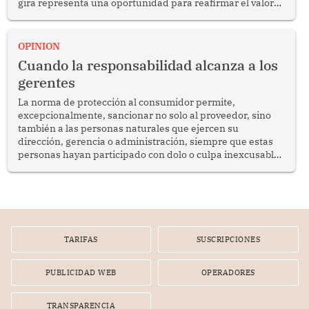
gira representa una oportunidad para reafirmar el valor
del diálogo, fortalecer los vínculos entre los pueblos y
proyectar una imagen de cooperación en una región que
enfrenta desafíos en materia de desarrollo, cohesión
OPINION
social y gobernabilidad.
Cuando la responsabilidad alcanza a los
gerentes
La norma de protección al consumidor permite,
excepcionalmente, sancionar no solo al proveedor, sino
también a las personas naturales que ejercen su
dirección, gerencia o administración, siempre que estas
personas hayan participado con dolo o culpa inexcusable
en el planeamiento, la realización o la ejecución de la
infracción. En un caso reciente, Indecopi sancionó al
gerente de un proveedor de servicios de entretenimiento
por la frustrada realización de un meet and greet con
Lionel Messi, cuya presencia fue ofrecida, a su vez, por el
gerente de la empresa promotora en una entrevista
TARIFAS
SUSCRIPCIONES
radial.
PUBLICIDAD WEB
OPERADORES
TRANSPARENCIA