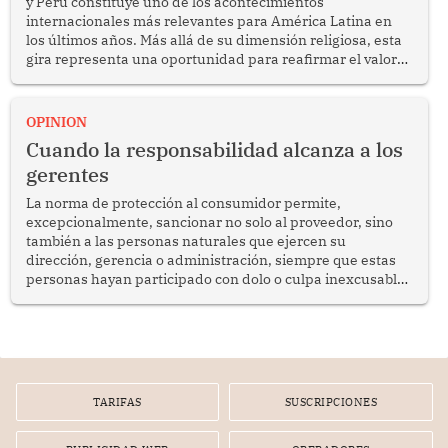
y Perú constituye uno de los acontecimientos
internacionales más relevantes para América Latina en
los últimos años. Más allá de su dimensión religiosa, esta
gira representa una oportunidad para reafirmar el valor
del diálogo, fortalecer los vínculos entre los pueblos y
proyectar una imagen de cooperación en una región que
enfrenta desafíos en materia de desarrollo, cohesión
OPINION
social y gobernabilidad.
Cuando la responsabilidad alcanza a los
gerentes
La norma de protección al consumidor permite,
excepcionalmente, sancionar no solo al proveedor, sino
también a las personas naturales que ejercen su
dirección, gerencia o administración, siempre que estas
personas hayan participado con dolo o culpa inexcusable
en el planeamiento, la realización o la ejecución de la
infracción. En un caso reciente, Indecopi sancionó al
gerente de un proveedor de servicios de entretenimiento
por la frustrada realización de un meet and greet con
Lionel Messi, cuya presencia fue ofrecida, a su vez, por el
gerente de la empresa promotora en una entrevista
TARIFAS
SUSCRIPCIONES
radial.