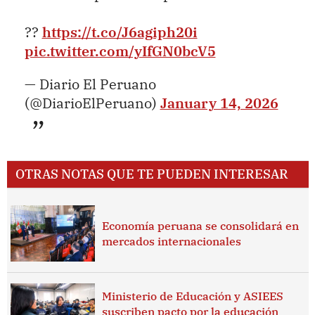
??
https://t.co/J6agiph20i
pic.twitter.com/yIfGN0bcV5
— Diario El Peruano
(@DiarioElPeruano)
January 14, 2026
OTRAS NOTAS QUE TE PUEDEN INTERESAR
Economía peruana se consolidará en
mercados internacionales
Ministerio de Educación y ASIEES
suscriben pacto por la educación