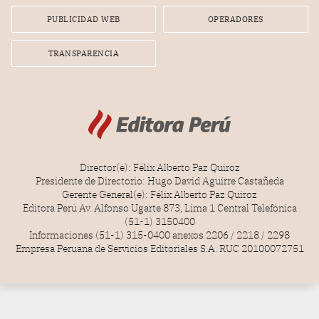
PUBLICIDAD WEB
OPERADORES
TRANSPARENCIA
Director(e): Félix Alberto Paz Quiroz
Presidente de Directorio: Hugo David Aguirre Castañeda
Gerente General(e): Félix Alberto Paz Quiroz
Editora Perú Av. Alfonso Ugarte 873, Lima 1 Central Telefónica
(51-1) 3150400
Informaciones (51-1) 315-0400 anexos 2206 / 2218 / 2298
Empresa Peruana de Servicios Editoriales S.A. RUC 20100072751