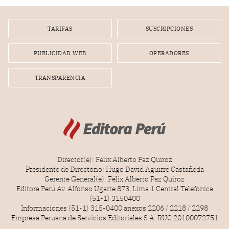
TARIFAS
SUSCRIPCIONES
PUBLICIDAD WEB
OPERADORES
TRANSPARENCIA
Director(e): Félix Alberto Paz Quiroz
Presidente de Directorio: Hugo David Aguirre Castañeda
Gerente General(e): Félix Alberto Paz Quiroz
Editora Perú Av. Alfonso Ugarte 873, Lima 1 Central Telefónica
(51-1) 3150400
Informaciones (51-1) 315-0400 anexos 2206 / 2218 / 2298
Empresa Peruana de Servicios Editoriales S.A. RUC 20100072751