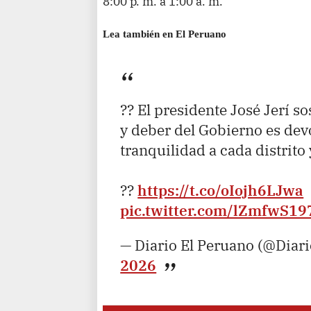
8:00 p. m. a 1:00 a. m.
Lea también en El Peruano
?? El presidente José Jerí s
y deber del Gobierno es devo
tranquilidad a cada distrito 
??
https://t.co/oIojh6LJwa
pic.twitter.com/lZmfwS19
— Diario El Peruano (@Diar
2026