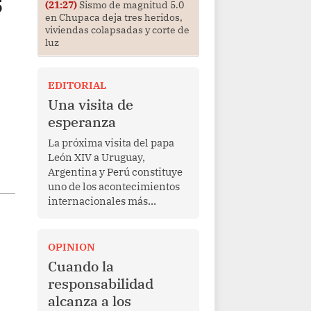
s
(21:27)
Sismo de magnitud 5.0
en Chupaca deja tres heridos,
viviendas colapsadas y corte de
luz
EDITORIAL
Una visita de
esperanza
La próxima visita del papa
León XIV a Uruguay,
Argentina y Perú constituye
uno de los acontecimientos
internacionales más
relevantes para América
Latina en los últimos años.
Más allá de su dimensión
OPINION
religiosa, esta gira
Cuando la
representa una oportunidad
responsabilidad
para reafirmar el valor del
alcanza a los
diálogo, fortalecer los