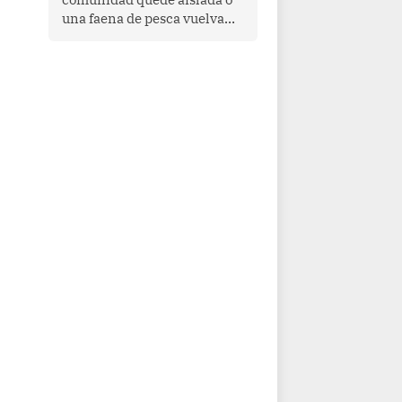
una faena de pesca vuelva
con las redes vacías, el
océano avisa. Hoy las señales
son claras: el Pacífico
tropical se está calentando y
el Perú tiene una ventana
estrecha para prepararse.