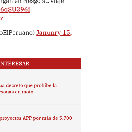
gan en riesgo su viaje
xl6qSU396i
9z
ioElPeruano)
January 15,
INTERESAR
ia decreto que prohíbe la
ersonas en moto
 proyectos APP por más de 5,700