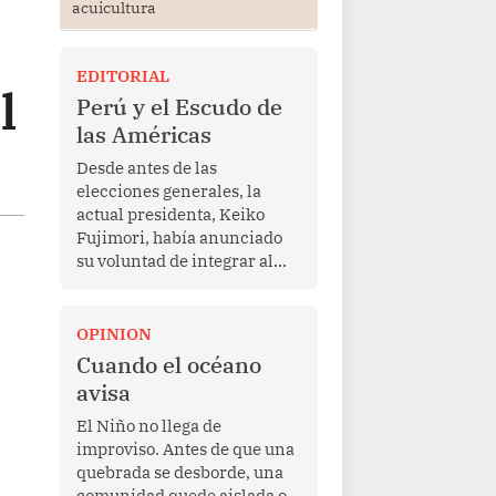
acuicultura
EDITORIAL
l
Perú y el Escudo de
las Américas
Desde antes de las
elecciones generales, la
actual presidenta, Keiko
Fujimori, había anunciado
su voluntad de integrar al
Perú a la iniciativa Escudo
de las Américas, presentada
en marzo de este año por el
OPINION
mandatario estadounidense
Cuando el océano
Donald Trump, con el fin de
avisa
enfrentar al crimen
transnacional organizado y
El Niño no llega de
al tráfico de drogas.
improviso. Antes de que una
quebrada se desborde, una
comunidad quede aislada o