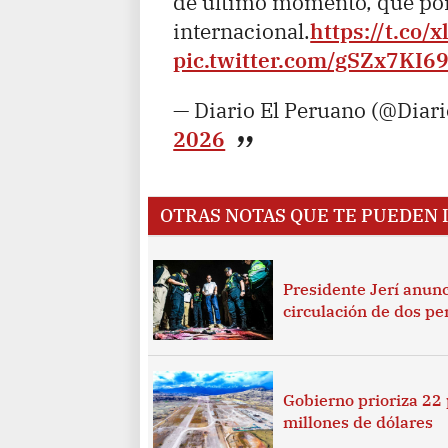
de último momento, que pon
internacional.
https://t.co/
pic.twitter.com/gSZx7KI6
— Diario El Peruano (@Diar
2026
OTRAS NOTAS QUE TE PUEDEN 
Presidente Jerí anunc
circulación de dos p
Gobierno prioriza 22
millones de dólares