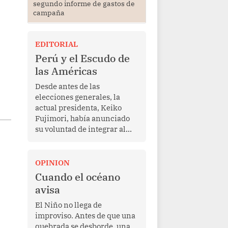
segundo informe de gastos de
campaña
EDITORIAL
Perú y el Escudo de
las Américas
Desde antes de las
elecciones generales, la
actual presidenta, Keiko
Fujimori, había anunciado
su voluntad de integrar al
Perú a la iniciativa Escudo
de las Américas, presentada
en marzo de este año por el
OPINION
mandatario estadounidense
Cuando el océano
Donald Trump, con el fin de
avisa
enfrentar al crimen
transnacional organizado y
El Niño no llega de
al tráfico de drogas.
improviso. Antes de que una
quebrada se desborde, una