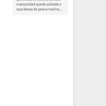
comunidad quede aislada o
una faena de pesca vuelva
con las redes vacías, el
océano avisa. Hoy las señales
son claras: el Pacífico
tropical se está calentando y
el Perú tiene una ventana
estrecha para prepararse.