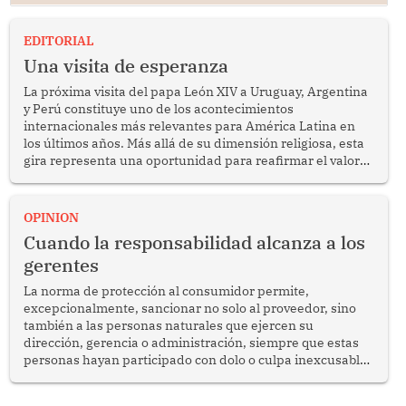
EDITORIAL
Una visita de esperanza
La próxima visita del papa León XIV a Uruguay, Argentina
y Perú constituye uno de los acontecimientos
internacionales más relevantes para América Latina en
los últimos años. Más allá de su dimensión religiosa, esta
gira representa una oportunidad para reafirmar el valor
del diálogo, fortalecer los vínculos entre los pueblos y
proyectar una imagen de cooperación en una región que
enfrenta desafíos en materia de desarrollo, cohesión
OPINION
social y gobernabilidad.
Cuando la responsabilidad alcanza a los
gerentes
La norma de protección al consumidor permite,
excepcionalmente, sancionar no solo al proveedor, sino
también a las personas naturales que ejercen su
dirección, gerencia o administración, siempre que estas
personas hayan participado con dolo o culpa inexcusable
en el planeamiento, la realización o la ejecución de la
infracción. En un caso reciente, Indecopi sancionó al