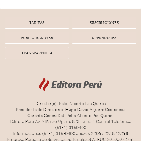
gerente de un proveedor de servicios de entretenimiento
por la frustrada realización de un meet and greet con
Lionel Messi, cuya presencia fue ofrecida, a su vez, por el
gerente de la empresa promotora en una entrevista
TARIFAS
SUSCRIPCIONES
radial.
PUBLICIDAD WEB
OPERADORES
TRANSPARENCIA
Director(e): Félix Alberto Paz Quiroz
Presidente de Directorio: Hugo David Aguirre Castañeda
Gerente General(e): Félix Alberto Paz Quiroz
Editora Perú Av. Alfonso Ugarte 873, Lima 1 Central Telefónica
(51-1) 3150400
Informaciones (51-1) 315-0400 anexos 2206 / 2218 / 2298
Empresa Peruana de Servicios Editoriales S.A. RUC 20100072751