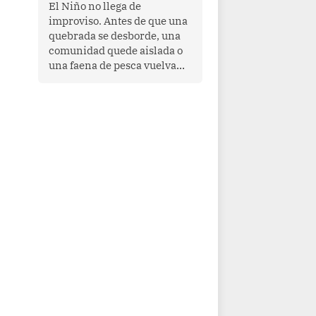
transnacional organizado y
El Niño no llega de
al tráfico de drogas.
improviso. Antes de que una
quebrada se desborde, una
comunidad quede aislada o
una faena de pesca vuelva
con las redes vacías, el
océano avisa. Hoy las señales
son claras: el Pacífico
tropical se está calentando y
el Perú tiene una ventana
estrecha para prepararse.