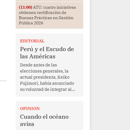
(11:00)
ATU: cuatro iniciativas
obtienen certificación de
Buenas Prácticas en Gestión
Pública 2026
EDITORIAL
Perú y el Escudo de
las Américas
Desde antes de las
elecciones generales, la
actual presidenta, Keiko
Fujimori, había anunciado
su voluntad de integrar al
Perú a la iniciativa Escudo
de las Américas, presentada
en marzo de este año por el
OPINION
mandatario estadounidense
Cuando el océano
Donald Trump, con el fin de
avisa
enfrentar al crimen