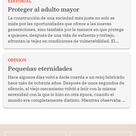
EDITORIAL
Proteger al adulto mayor
La construcción de una sociedad más justa no solo se
mide por las oportunidades que ofrece a las nuevas
generaciones, sino también por la manera en que protege
a quienes, después de una vida de esfuerzo y trabajo,
afrontan la vejez en condiciones de vulnerabilidad. El
anuncio formulado por la presidenta de la república,
Keiko Fujimori, de incrementar de 350 a 700 soles
bimestrales el subsidio que reciben los beneficiarios del
OPINION
programa Pensión 65 abre una oportunidad para
Pequeñas eternidades
reflexionar sobre la importancia de fortalecer las políticas
públicas dirigidas a los adultos mayores en pobreza.
Hace algunos días volví a darle cuerda a un reloj fabricado
hace más de ochenta años. Después de unos segundos de
silencio, el viejo mecanismo volvió a latir con la misma
serenidad con la que lo hizo en otra época, cuando el
mundo era completamente distinto. Mientras observaba el
lento movimiento de sus agujas pensé que algunas cosas
poseen una misteriosa capacidad para sobrevivir al
tiempo.