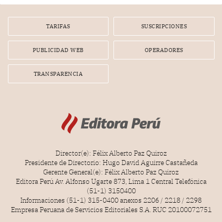
por la frustrada realización de un meet and greet con
Lionel Messi, cuya presencia fue ofrecida, a su vez, por el
gerente de la empresa promotora en una entrevista
TARIFAS
SUSCRIPCIONES
radial.
PUBLICIDAD WEB
OPERADORES
TRANSPARENCIA
Director(e): Félix Alberto Paz Quiroz
Presidente de Directorio: Hugo David Aguirre Castañeda
Gerente General(e): Félix Alberto Paz Quiroz
Editora Perú Av. Alfonso Ugarte 873, Lima 1 Central Telefónica
(51-1) 3150400
Informaciones (51-1) 315-0400 anexos 2206 / 2218 / 2298
Empresa Peruana de Servicios Editoriales S.A. RUC 20100072751