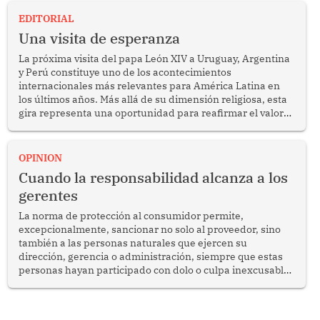
EDITORIAL
Una visita de esperanza
La próxima visita del papa León XIV a Uruguay, Argentina
y Perú constituye uno de los acontecimientos
internacionales más relevantes para América Latina en
los últimos años. Más allá de su dimensión religiosa, esta
gira representa una oportunidad para reafirmar el valor
del diálogo, fortalecer los vínculos entre los pueblos y
proyectar una imagen de cooperación en una región que
enfrenta desafíos en materia de desarrollo, cohesión
OPINION
social y gobernabilidad.
Cuando la responsabilidad alcanza a los
gerentes
La norma de protección al consumidor permite,
excepcionalmente, sancionar no solo al proveedor, sino
también a las personas naturales que ejercen su
dirección, gerencia o administración, siempre que estas
personas hayan participado con dolo o culpa inexcusable
en el planeamiento, la realización o la ejecución de la
infracción. En un caso reciente, Indecopi sancionó al
gerente de un proveedor de servicios de entretenimiento