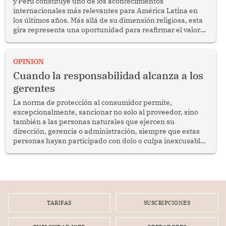
y Perú constituye uno de los acontecimientos
internacionales más relevantes para América Latina en
los últimos años. Más allá de su dimensión religiosa, esta
gira representa una oportunidad para reafirmar el valor
del diálogo, fortalecer los vínculos entre los pueblos y
proyectar una imagen de cooperación en una región que
enfrenta desafíos en materia de desarrollo, cohesión
OPINION
social y gobernabilidad.
Cuando la responsabilidad alcanza a los
gerentes
La norma de protección al consumidor permite,
excepcionalmente, sancionar no solo al proveedor, sino
también a las personas naturales que ejercen su
dirección, gerencia o administración, siempre que estas
personas hayan participado con dolo o culpa inexcusable
en el planeamiento, la realización o la ejecución de la
infracción. En un caso reciente, Indecopi sancionó al
gerente de un proveedor de servicios de entretenimiento
por la frustrada realización de un meet and greet con
Lionel Messi, cuya presencia fue ofrecida, a su vez, por el
gerente de la empresa promotora en una entrevista
TARIFAS
SUSCRIPCIONES
radial.