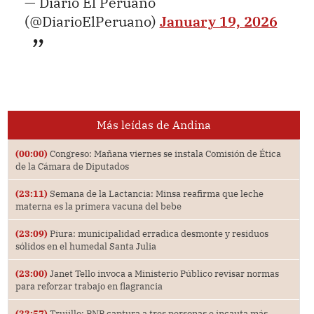
— Diario El Peruano
(@DiarioElPeruano)
January 19, 2026
Más leídas de Andina
(00:00)
Congreso: Mañana viernes se instala Comisión de Ética
de la Cámara de Diputados
(23:11)
Semana de la Lactancia: Minsa reafirma que leche
materna es la primera vacuna del bebe
(23:09)
Piura: municipalidad erradica desmonte y residuos
sólidos en el humedal Santa Julia
(23:00)
Janet Tello invoca a Ministerio Público revisar normas
para reforzar trabajo en flagrancia
(22:57)
Trujillo: PNP captura a tres personas e incauta más