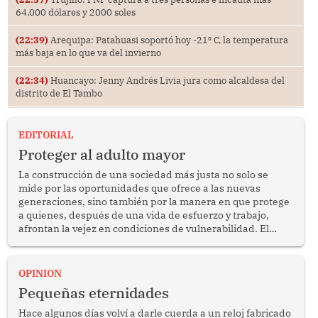
64,000 dólares y 2000 soles
(22:39)
Arequipa: Patahuasi soportó hoy -21⁰ C, la temperatura
más baja en lo que va del invierno
(22:34)
Huancayo: Jenny Andrés Livia jura como alcaldesa del
distrito de El Tambo
EDITORIAL
Proteger al adulto mayor
La construcción de una sociedad más justa no solo se
mide por las oportunidades que ofrece a las nuevas
generaciones, sino también por la manera en que protege
a quienes, después de una vida de esfuerzo y trabajo,
afrontan la vejez en condiciones de vulnerabilidad. El
anuncio formulado por la presidenta de la república,
Keiko Fujimori, de incrementar de 350 a 700 soles
bimestrales el subsidio que reciben los beneficiarios del
OPINION
programa Pensión 65 abre una oportunidad para
Pequeñas eternidades
reflexionar sobre la importancia de fortalecer las políticas
públicas dirigidas a los adultos mayores en pobreza.
Hace algunos días volví a darle cuerda a un reloj fabricado