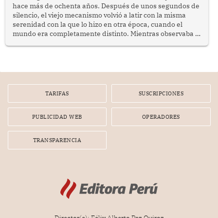
hace más de ochenta años. Después de unos segundos de
silencio, el viejo mecanismo volvió a latir con la misma
serenidad con la que lo hizo en otra época, cuando el
mundo era completamente distinto. Mientras observaba el
lento movimiento de sus agujas pensé que algunas cosas
poseen una misteriosa capacidad para sobrevivir al
tiempo.
TARIFAS
SUSCRIPCIONES
PUBLICIDAD WEB
OPERADORES
TRANSPARENCIA