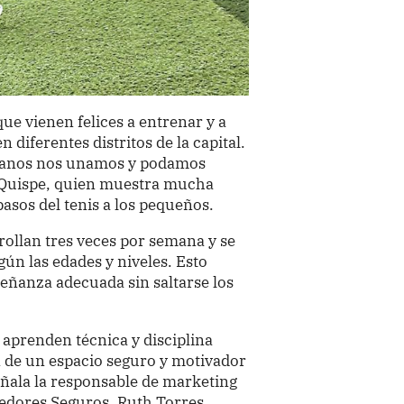
ue vienen felices a entrenar y a
n diferentes distritos de la capital.
uanos nos unamos y podamos
e Quispe, quien muestra mucha
asos del tenis a los pequeños.
rrollan tres veces por semana y se
gún las edades y niveles. Esto
eñanza adecuada sin saltarse los
 aprenden técnica y disciplina
n de un espacio seguro y motivador
ñala la responsable de marketing
redores Seguros, Ruth Torres.