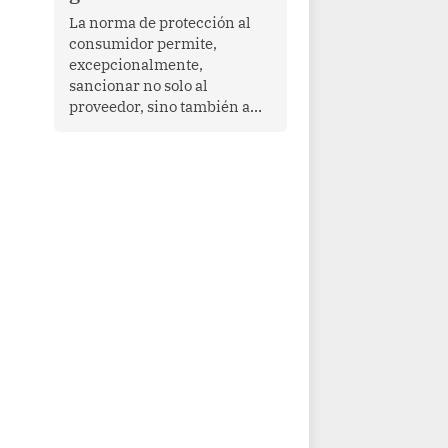
proyectar una imagen de
La norma de protección al
cooperación en una región
consumidor permite,
que enfrenta desafíos en
excepcionalmente,
materia de desarrollo,
sancionar no solo al
cohesión social y
proveedor, sino también a
gobernabilidad.
las personas naturales que
ejercen su dirección,
gerencia o administración,
siempre que estas personas
hayan participado con dolo o
culpa inexcusable en el
planeamiento, la realización
o la ejecución de la
infracción. En un caso
reciente, Indecopi sancionó
al gerente de un proveedor
de servicios de
entretenimiento por la
frustrada realización de un
meet and greet con Lionel
Messi, cuya presencia fue