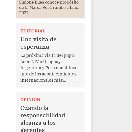
Simone Biles conoce propósito
de la Marca Perú rumbo a Lima
2027
EDITORIAL
Una visita de
esperanza
La próxima visita del papa
León XIV a Uruguay,
Argentina y Perú constituye
uno de los acontecimientos
internacionales más
relevantes para América
Latina en los últimos años.
Más allá de su dimensión
OPINION
religiosa, esta gira
Cuando la
representa una oportunidad
responsabilidad
para reafirmar el valor del
alcanza a los
diálogo, fortalecer los
gerentes
vínculos entre los pueblos y