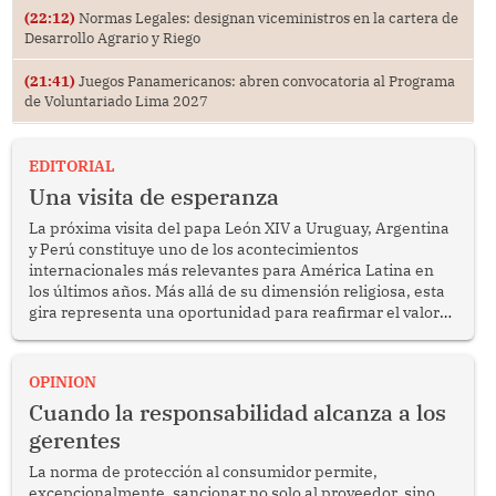
(22:12)
Normas Legales: designan viceministros en la cartera de
Desarrollo Agrario y Riego
(21:41)
Juegos Panamericanos: abren convocatoria al Programa
de Voluntariado Lima 2027
EDITORIAL
Una visita de esperanza
La próxima visita del papa León XIV a Uruguay, Argentina
y Perú constituye uno de los acontecimientos
internacionales más relevantes para América Latina en
los últimos años. Más allá de su dimensión religiosa, esta
gira representa una oportunidad para reafirmar el valor
del diálogo, fortalecer los vínculos entre los pueblos y
proyectar una imagen de cooperación en una región que
enfrenta desafíos en materia de desarrollo, cohesión
OPINION
social y gobernabilidad.
Cuando la responsabilidad alcanza a los
gerentes
La norma de protección al consumidor permite,
excepcionalmente, sancionar no solo al proveedor, sino