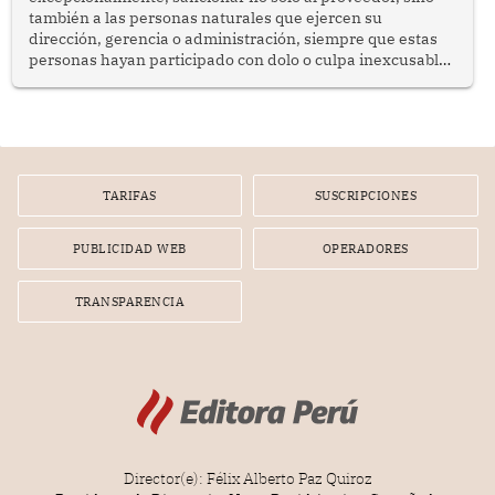
también a las personas naturales que ejercen su
dirección, gerencia o administración, siempre que estas
personas hayan participado con dolo o culpa inexcusable
en el planeamiento, la realización o la ejecución de la
infracción. En un caso reciente, Indecopi sancionó al
gerente de un proveedor de servicios de entretenimiento
por la frustrada realización de un meet and greet con
Lionel Messi, cuya presencia fue ofrecida, a su vez, por el
gerente de la empresa promotora en una entrevista
TARIFAS
SUSCRIPCIONES
radial.
PUBLICIDAD WEB
OPERADORES
TRANSPARENCIA
Director(e): Félix Alberto Paz Quiroz