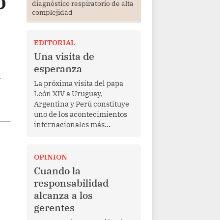
o
diagnóstico respiratorio de alta
complejidad
EDITORIAL
Una visita de
esperanza
a
La próxima visita del papa
León XIV a Uruguay,
Argentina y Perú constituye
uno de los acontecimientos
internacionales más
relevantes para América
Latina en los últimos años.
Más allá de su dimensión
OPINION
religiosa, esta gira
Cuando la
representa una oportunidad
responsabilidad
para reafirmar el valor del
alcanza a los
diálogo, fortalecer los
gerentes
vínculos entre los pueblos y
proyectar una imagen de