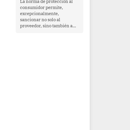
La norma de protección al
cooperación en una región
consumidor permite,
que enfrenta desafíos en
excepcionalmente,
materia de desarrollo,
sancionar no solo al
cohesión social y
proveedor, sino también a
gobernabilidad.
las personas naturales que
ejercen su dirección,
gerencia o administración,
siempre que estas personas
hayan participado con dolo o
culpa inexcusable en el
planeamiento, la realización
o la ejecución de la
infracción. En un caso
reciente, Indecopi sancionó
al gerente de un proveedor
de servicios de
entretenimiento por la
frustrada realización de un
meet and greet con Lionel
Messi, cuya presencia fue
ofrecida, a su vez, por el