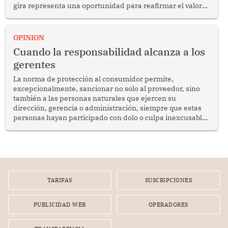
gira representa una oportunidad para reafirmar el valor
del diálogo, fortalecer los vínculos entre los pueblos y
proyectar una imagen de cooperación en una región que
enfrenta desafíos en materia de desarrollo, cohesión
OPINION
social y gobernabilidad.
Cuando la responsabilidad alcanza a los
gerentes
La norma de protección al consumidor permite,
excepcionalmente, sancionar no solo al proveedor, sino
también a las personas naturales que ejercen su
dirección, gerencia o administración, siempre que estas
personas hayan participado con dolo o culpa inexcusable
en el planeamiento, la realización o la ejecución de la
infracción. En un caso reciente, Indecopi sancionó al
gerente de un proveedor de servicios de entretenimiento
por la frustrada realización de un meet and greet con
Lionel Messi, cuya presencia fue ofrecida, a su vez, por el
gerente de la empresa promotora en una entrevista
TARIFAS
SUSCRIPCIONES
radial.
PUBLICIDAD WEB
OPERADORES