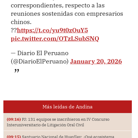
correspondientes, respecto a las
reuniones sostenidas con empresarios
chinos.
??
https://t.co/yu9t0zOuY5
pic.twitter.com/OTzLSubSNQ
— Diario El Peruano
(@DiarioElPeruano)
January 20, 2026
Más leídas de Andina
(09:16)
PJ: 131 equipos se inscribieron en IV Concurso
Interuniversitario de Litigación Oral Civil
(09:15)
Santuario Nacional de Huayllay: ¿Qué ecosistema