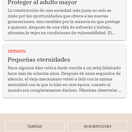
Proteger al adulto mayor
La construcción de una sociedad más justa no solo se
mide por las oportunidades que ofrece a las nuevas
generaciones, sino también por la manera en que protege
a quienes, después de una vida de esfuerzo y trabajo,
afrontan la vejez en condiciones de vulnerabilidad. El
anuncio formulado por la presidenta de la república,
Keiko Fujimori, de incrementar de 350 a 700 soles
bimestrales el subsidio que reciben los beneficiarios del
OPINION
programa Pensión 65 abre una oportunidad para
Pequeñas eternidades
reflexionar sobre la importancia de fortalecer las políticas
públicas dirigidas a los adultos mayores en pobreza.
Hace algunos días volví a darle cuerda a un reloj fabricado
hace más de ochenta años. Después de unos segundos de
silencio, el viejo mecanismo volvió a latir con la misma
serenidad con la que lo hizo en otra época, cuando el
mundo era completamente distinto. Mientras observaba el
lento movimiento de sus agujas pensé que algunas cosas
poseen una misteriosa capacidad para sobrevivir al
tiempo.
TARIFAS
SUSCRIPCIONES