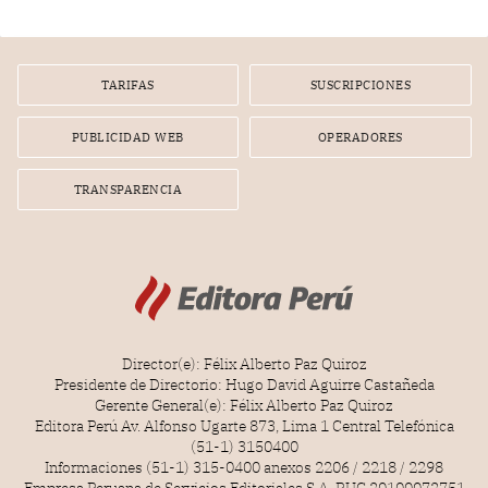
gerente de un proveedor de servicios de entretenimiento
por la frustrada realización de un meet and greet con
Lionel Messi, cuya presencia fue ofrecida, a su vez, por el
gerente de la empresa promotora en una entrevista
TARIFAS
SUSCRIPCIONES
radial.
PUBLICIDAD WEB
OPERADORES
TRANSPARENCIA
Director(e): Félix Alberto Paz Quiroz
Presidente de Directorio: Hugo David Aguirre Castañeda
Gerente General(e): Félix Alberto Paz Quiroz
Editora Perú Av. Alfonso Ugarte 873, Lima 1 Central Telefónica
(51-1) 3150400
Informaciones (51-1) 315-0400 anexos 2206 / 2218 / 2298