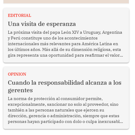
EDITORIAL
Una visita de esperanza
La próxima visita del papa León XIV a Uruguay, Argentina
y Perú constituye uno de los acontecimientos
internacionales más relevantes para América Latina en
los últimos años. Más allá de su dimensión religiosa, esta
gira representa una oportunidad para reafirmar el valor
del diálogo, fortalecer los vínculos entre los pueblos y
proyectar una imagen de cooperación en una región que
enfrenta desafíos en materia de desarrollo, cohesión
OPINION
social y gobernabilidad.
Cuando la responsabilidad alcanza a los
gerentes
La norma de protección al consumidor permite,
excepcionalmente, sancionar no solo al proveedor, sino
también a las personas naturales que ejercen su
dirección, gerencia o administración, siempre que estas
personas hayan participado con dolo o culpa inexcusable
en el planeamiento, la realización o la ejecución de la
infracción. En un caso reciente, Indecopi sancionó al