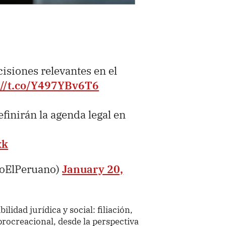
isiones relevantes en el
://t.co/Y497YBv6T6
finirán la agenda legal en
xk
ioElPeruano)
January 20,
lidad jurídica y social: filiación,
procreacional, desde la perspectiva