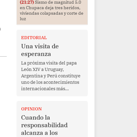
(21:27)
Sismo de magnitud 5.0
en Chupaca deja tres heridos,
viviendas colapsadas y corte de
luz
o
EDITORIAL
Una visita de
esperanza
La próxima visita del papa
León XIV a Uruguay,
Argentina y Perú constituye
uno de los acontecimientos
internacionales más
relevantes para América
Latina en los últimos años.
Más allá de su dimensión
OPINION
religiosa, esta gira
Cuando la
representa una oportunidad
responsabilidad
para reafirmar el valor del
alcanza a los
diálogo, fortalecer los