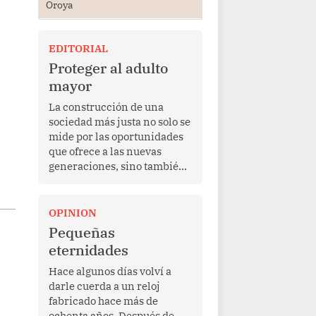
Oroya
EDITORIAL
Proteger al adulto
mayor
La construcción de una
sociedad más justa no solo se
mide por las oportunidades
que ofrece a las nuevas
generaciones, sino también
por la manera en que
protege a quienes, después
de una vida de esfuerzo y
OPINION
trabajo, afrontan la vejez en
Pequeñas
condiciones de
eternidades
vulnerabilidad. El anuncio
formulado por la presidenta
Hace algunos días volví a
de la república, Keiko
darle cuerda a un reloj
Fujimori, de incrementar de
fabricado hace más de
350 a 700 soles bimestrales
ochenta años. Después de