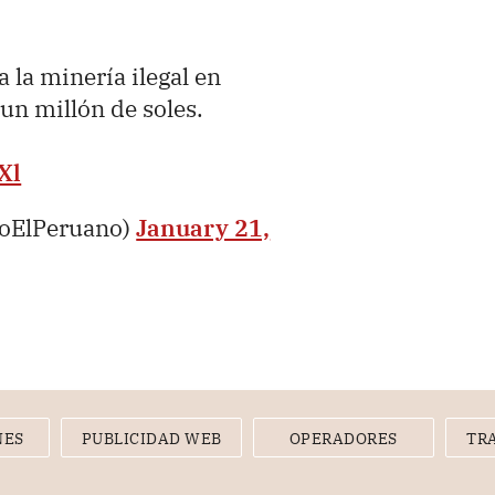
 la minería ilegal en
un millón de soles.
Xl
ioElPeruano)
January 21,
NES
PUBLICIDAD WEB
OPERADORES
TR