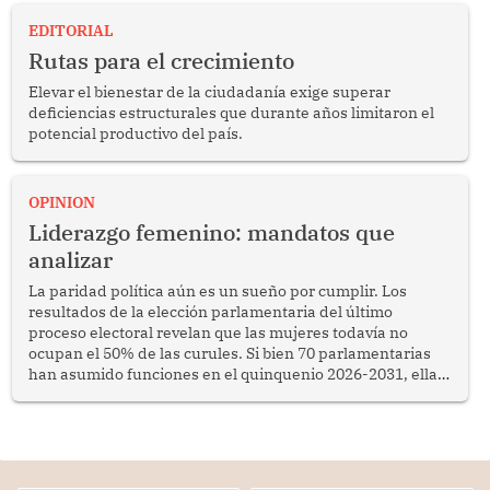
EDITORIAL
Rutas para el crecimiento
Elevar el bienestar de la ciudadanía exige superar
deficiencias estructurales que durante años limitaron el
potencial productivo del país.
OPINION
Liderazgo femenino: mandatos que
analizar
La paridad política aún es un sueño por cumplir. Los
resultados de la elección parlamentaria del último
proceso electoral revelan que las mujeres todavía no
ocupan el 50% de las curules. Si bien 70 parlamentarias
han asumido funciones en el quinquenio 2026-2031, ellas
representan apenas el 36.8% de los 190 integrantes del
nuevo Congreso bicameral (60 senadores y 130
diputados).