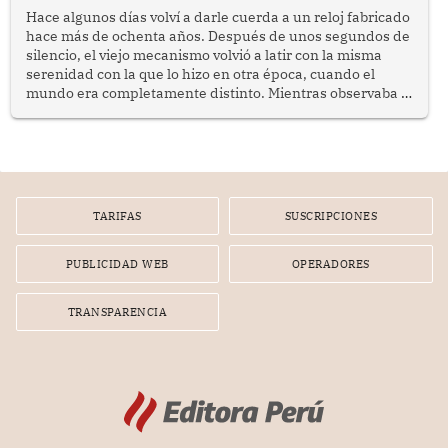
públicas dirigidas a los adultos mayores en pobreza.
Hace algunos días volví a darle cuerda a un reloj fabricado
hace más de ochenta años. Después de unos segundos de
silencio, el viejo mecanismo volvió a latir con la misma
serenidad con la que lo hizo en otra época, cuando el
mundo era completamente distinto. Mientras observaba el
lento movimiento de sus agujas pensé que algunas cosas
poseen una misteriosa capacidad para sobrevivir al
tiempo.
TARIFAS
SUSCRIPCIONES
PUBLICIDAD WEB
OPERADORES
TRANSPARENCIA