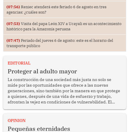
(07:56)
Reniec atenderá este feriado 6 de agosto en tres
agencias: ¿cuáles son?
(07:53)
Visita del papa León XIV a Ucayali es un acontecimiento
histórico para la Amazonía peruana
(07:47)
Feriado del jueves 6 de agosto: este es el horario del
transporte público
EDITORIAL
Proteger al adulto mayor
La construcción de una sociedad más justa no solo se
mide por las oportunidades que ofrece a las nuevas
generaciones, sino también por la manera en que protege
a quienes, después de una vida de esfuerzo y trabajo,
afrontan la vejez en condiciones de vulnerabilidad. El
anuncio formulado por la presidenta de la república,
Keiko Fujimori, de incrementar de 350 a 700 soles
bimestrales el subsidio que reciben los beneficiarios del
OPINION
programa Pensión 65 abre una oportunidad para
Pequeñas eternidades
reflexionar sobre la importancia de fortalecer las políticas