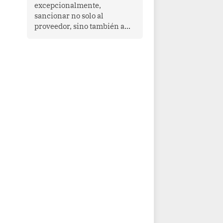
que enfrenta desafíos en
excepcionalmente,
materia de desarrollo,
sancionar no solo al
cohesión social y
proveedor, sino también a
gobernabilidad.
las personas naturales que
ejercen su dirección,
gerencia o administración,
siempre que estas personas
hayan participado con dolo o
culpa inexcusable en el
planeamiento, la realización
o la ejecución de la
infracción. En un caso
reciente, Indecopi sancionó
al gerente de un proveedor
de servicios de
entretenimiento por la
frustrada realización de un
meet and greet con Lionel
Messi, cuya presencia fue
ofrecida, a su vez, por el
gerente de la empresa