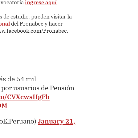
nvocatoria
ingrese aquí
de estudio, pueden visitar la
onal
del Pronabec y hacer
www.facebook.com/Pronabec.
s de 54 mil
por usuarios de Pensión
t.co/CVXcwsHgFb
g9M
ioElPeruano)
January 21,