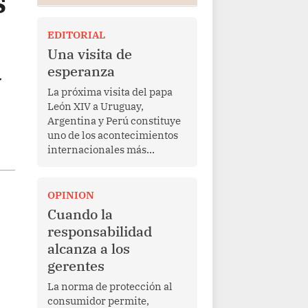
s
EDITORIAL
Una visita de
a
esperanza
La próxima visita del papa
León XIV a Uruguay,
Argentina y Perú constituye
uno de los acontecimientos
internacionales más
relevantes para América
Latina en los últimos años.
Más allá de su dimensión
OPINION
religiosa, esta gira
Cuando la
representa una oportunidad
responsabilidad
para reafirmar el valor del
alcanza a los
diálogo, fortalecer los
gerentes
vínculos entre los pueblos y
proyectar una imagen de
La norma de protección al
cooperación en una región
consumidor permite,